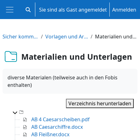
Zum Hauptinhalt
Sie sind als Gast angemeldet
Anmelden
Sucheingabe umschalten
Website-Übersicht
Sicher kommunizieren
Vorlagen und Arbeitsblätter
Materialien und Unterlagen
Materialien und Unterlagen
diverse Materialen (teilweise auch in den Fobis
enthalten)
Verzeichnis herunterladen
Top-Level-Verzeichnis
AB 4 Caesarscheiben.pdf
AB Caesarchiffre.docx
AB Fleißner.docx