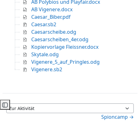
AB Polybios und Playfair.docx
AB Vigenere.docx
Caesar_Biber.pdf
Caesar.sb2
Caesarscheibe.odg
Caesarscheiben_4er.odg
Kopiervorlage Fleissner.docx
Skytale.odg
Vigenere_5_auf_Pringles.odg
Vigenere.sb2
Kursindex öffnen
Zur Aktivität
Spioncamp →