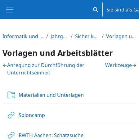
Zum Hauptinhalt
Sie sind als 
Sucheingabe umsch
Website-Übersicht
Informatik und Medienbildung M-V
Jahrgangsstufe 7
Sicher kommunizieren
Vorlagen und Arbeitsblätter
Vorlagen und Arbeitsblätter
Abschnittsübersicht
←
Anregung zur Durchführung der
Werkzeuge
→
Unterrichtseinheit
Verzeichnis
Materialien und Unterlagen
Link/URL
Spioncamp
Link/URL
RWTH Aachen: Schatzsuche