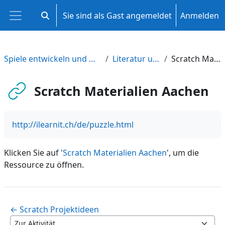
Zum Hauptinhalt
Sie sind als Gast angemeldet
Anmelden
Sucheingabe umschalten
Website-Übersicht
Spiele entwickeln und multimedial dokumentieren
Literatur und Anregungen
Scratch Materialien Aachen
Scratch Materialien Aachen
http://ilearnit.ch/de/puzzle.html
Klicken Sie auf '
Scratch Materialien Aachen
', um die
Ressource zu öffnen.
← Scratch Projektideen