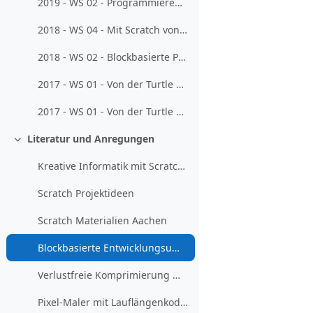
2019 - WS 02 - Programmieren mit Scratch und Co. für Lehrkräfte mit Vorerfahrungen
2018 - WS 04 - Mit Scratch von der Turtle zum Computerspiel
2018 - WS 02 - Blockbasierte Programmierung mit Scratch
2017 - WS 01 - Von der Turtle zum Computerspiel - Blockbasiertes Programmieren mit Scratch - 1
2017 - WS 01 - Von der Turtle zum Computerspiel - Blockbasiertes Programmieren mit Scratch - 2
Literatur und Anregungen
Einklappen
Kreative Informatik mit Scratch (Schüler-/Lehrerhandbuch)
Scratch Projektideen
Scratch Materialien Aachen
Blockbasierte Entwicklungsumgebung: Scratch 2
Verlustfreie Komprimierung mit Lego-Bausteinen erklärt
Pixel-Maler mit Lauflängenkodierung