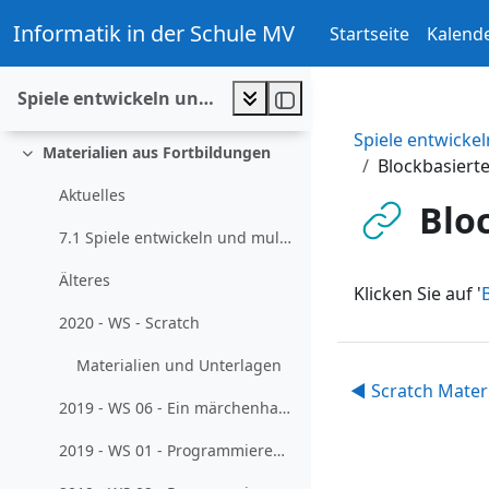
Zum Hauptinhalt
Werkzeuge
Informatik in der Schule MV
Startseite
Kalend
Einklappen
Blockbasierte Entwicklungsumgebungen:Web-Anwen...
Spiele entwickeln und multimedial dokumentieren
Maus: Game-Design
Spiele entwicke
Materialien aus Fortbildungen
Einklappen
Blockbasiert
Aktuelles
Blo
7.1 Spiele entwickeln und multimedial dokumentieren (2021-01-06)
Älteres
Klicken Sie auf '
2020 - WS - Scratch
Materialien und Unterlagen
◀︎ Scratch Mater
2019 - WS 06 - Ein märchenhafter Zugang zum Programmieren
2019 - WS 01 - Programmieren mit Scratch und Co. für Lehrkräfte ohne größere Vorerfahrungen