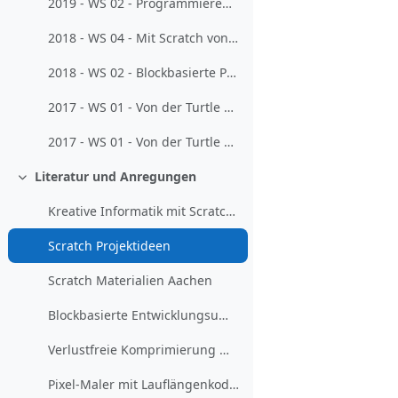
2019 - WS 02 - Programmieren mit Scratch und Co. für Lehrkräfte mit Vorerfahrungen
2018 - WS 04 - Mit Scratch von der Turtle zum Computerspiel
2018 - WS 02 - Blockbasierte Programmierung mit Scratch
2017 - WS 01 - Von der Turtle zum Computerspiel - Blockbasiertes Programmieren mit Scratch - 1
2017 - WS 01 - Von der Turtle zum Computerspiel - Blockbasiertes Programmieren mit Scratch - 2
Literatur und Anregungen
Einklappen
Kreative Informatik mit Scratch (Schüler-/Lehrerhandbuch)
Scratch Projektideen
Scratch Materialien Aachen
Blockbasierte Entwicklungsumgebung: Scratch 2
Verlustfreie Komprimierung mit Lego-Bausteinen erklärt
Pixel-Maler mit Lauflängenkodierung