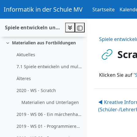
Zum Hauptinhalt
Werkzeuge
Informatik in der Schule MV
Startseite
Kalend
Einklappen
Blockbasierte Entwicklungsumgebungen:Web-Anwen...
Spiele entwickeln und multimedial dokumentieren
Maus: Game-Design
Spiele entwicke
Materialien aus Fortbildungen
Einklappen
Scr
Aktuelles
7.1 Spiele entwickeln und multimedial dokumentieren (2021-01-06)
Klicken Sie auf '
Älteres
2020 - WS - Scratch
◀︎ Kreative Info
Materialien und Unterlagen
(Schüler-/Lehre
2019 - WS 06 - Ein märchenhafter Zugang zum Programmieren
2019 - WS 01 - Programmieren mit Scratch und Co. für Lehrkräfte ohne größere Vorerfahrungen