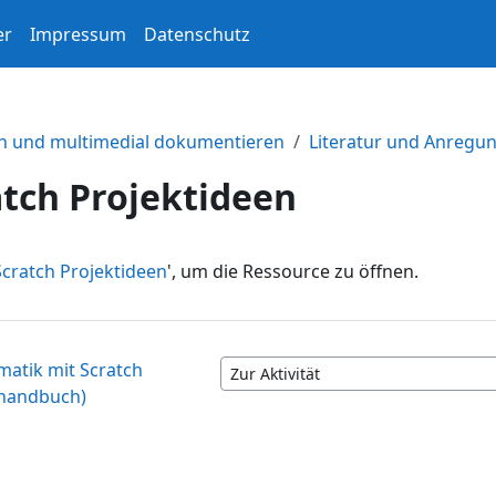
er
Impressum
Datenschutz
ln und multimedial dokumentieren
Literatur und Anregu
atch Projektideen
Scratch Projektideen
', um die Ressource zu öffnen.
rmatik mit Scratch
Zur Aktivität
rhandbuch)