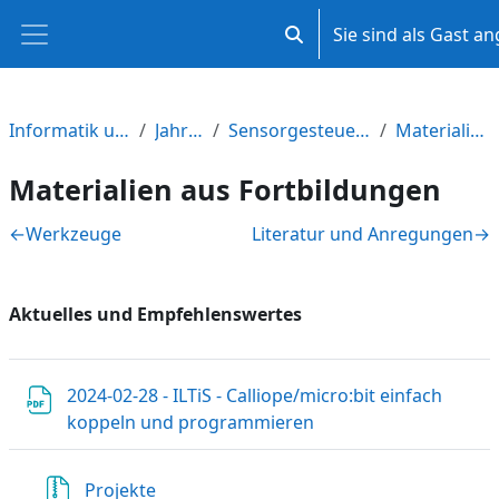
Zum Hauptinhalt
Sie sind als Gast a
Sucheingabe umschalten
Website-Übersicht
Informatik und Medienbildung M-V
Jahrgangsstufe 8
Sensorgesteuerte Anwendungen entwickeln
Materialien aus Fortbildungen
Materialien aus Fortbildungen
Abschnittsübersicht
←
Werkzeuge
Literatur und Anregungen
→
Aktuelles und Empfehlenswertes
2024-02-28 - ILTiS - Calliope/micro:bit einfach
Datei
koppeln und programmieren
Datei
Projekte