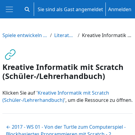
Zum Hauptinhalt
Sie sind als Gast angemeldet
Anmelden
Sucheingabe umschalten
Website-Übersicht
Spiele entwickeln und multimedial dokumentieren
Literatur und Anregungen
Kreative Informatik mit Scratch (Schüler-/Lehrerhandbuch)
Kreative Informatik mit Scratch
(Schüler-/Lehrerhandbuch)
Klicken Sie auf '
Kreative Informatik mit Scratch
(Schüler-/Lehrerhandbuch)
', um die Ressource zu öffnen.
← 2017 - WS 01 - Von der Turtle zum Computerspiel -
Blockbasiertes Programmieren mit Scratch - 2