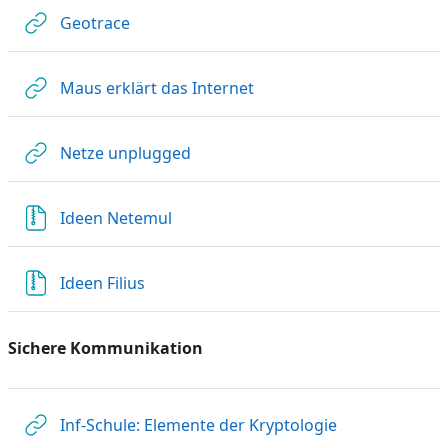
Link/URL
Geotrace
Link/URL
Maus erklärt das Internet
Link/URL
Netze unplugged
Datei
Ideen Netemul
Datei
Ideen Filius
Sichere Kommunikation
Link/URL
Inf-Schule: Elemente der Kryptologie