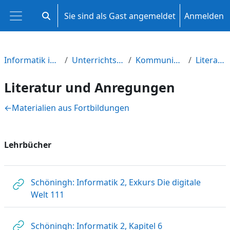
Zum Hauptinhalt
Sie sind als Gast angemeldet
Anmelden
Sucheingabe umschalten
Website-Übersicht
Informatik in der Qualifikationsphase M-V
Unterrichtsthemen und Aufgabenbereiche
Kommunikation in vernetzten Systemen
Literatur und Anregungen
Literatur und Anregungen
Abschnittsübersicht
←
Materialien aus Fortbildungen
Lehrbücher
Schöningh: Informatik 2, Exkurs Die digitale
Link/URL
Welt 111
Link/URL
Schöningh: Informatik 2, Kapitel 6