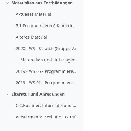
Materialien aus Fortbildungen
Einklappen
Aktuelles Material
5.1 Programmieren? Kinderleicht! (2020-12-03)
Älteres Material
2020 - WS - Scratch (Gruppe A)
Materialien und Unterlagen
2019 - WS 05 - Programmieren? Kinderleicht!
2019 - WS 01 - Programmieren mit Scratch und Co. für Lehrkräfte ohne größere Vorerfahrungen
Literatur und Anregungen
Einklappen
C.C.Buchner: Informatik und Medienbildung 5/6 MV
Westermann: Pixel und Co. Informatik in der Grundschule. Kapitel 6