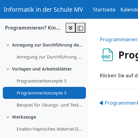
Zum Hauptinhalt
Informatik in der Schule MV
Startseite
Kalend
Programmieren? Kinderleicht!
Programmieren? 
Anregung zur Durchführung der Unterrichtseinheit
Einklappen
Pro
Anregung zur Durchführung der Unterrichtseinheit
Vorlagen und Arbeitsblätter
Einklappen
Klicken Sie auf d
Programmierkonzepte 5
Programmierkonzepte 5
◀︎ Programmier
Beispiel für Übungs- und Testaufgaben
Werkzeuge
Einklappen
Enaktiv-haptisches Material:Das Spiel mit dem ...