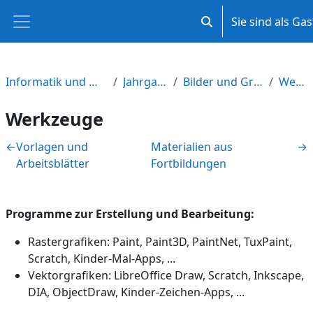
Zum Hauptinhalt
Sie sind als Ga
Sucheingabe umscha
Website-Übersicht
Informatik und Medienbildung M-V
Jahrgangsstufe 5
Bilder und Grafiken gestalten
Werkzeuge
Werkzeuge
Abschnittsübersicht
←
Vorlagen und
Materialien aus
→
Arbeitsblätter
Fortbildungen
Programme zur Erstellung und Bearbeitung:
Rastergrafiken: Paint, Paint3D, PaintNet, TuxPaint,
Scratch, Kinder-Mal-Apps, ...
Vektorgrafiken: LibreOffice Draw, Scratch, Inkscape,
DIA, ObjectDraw, Kinder-Zeichen-Apps, ...