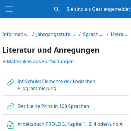
Zum Hauptinhalt
Sie sind als Gast angemeldet
Sucheingabe umschalten
Website-Übersicht
Informatik und Medienbildung M-V
Jahrgangsstufe 10 (Einführungsphase am Gymnasium)
Sprachen und Sprachkonzepte
Literatur und Anregungen
Literatur und Anregungen
Abschnittsübersicht
←
Materialien aus Fortbildungen
Inf-Schule: Elemente der Logischen
Link/URL
Programmierung
Link/URL
Der kleine Prinz in 100 Sprachen
Arbeitsbuch PROLOG, Kapitel 1, 2, 4 oder/und A
Datei