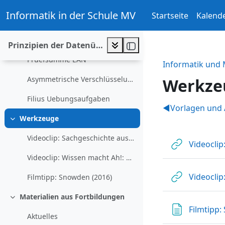
Dampflok 99 2323
Zum Hauptinhalt
Informatik in der Schule MV
Startseite
Kalend
Berechnung der Prüfsumme mit einer Kalkulationstabelle
Dampflok 99 3223
Prinzipien der Datenübertragung verstehen
Pruefsumme EAN
Informatik und
Asymmetrische Verschlüsselung
Werkze
Filius Uebungsaufgaben
Abschni
◀︎
Vorlagen und 
Werkzeuge
Einklappen
Videoclip: Sachgeschichte aus der Sendung mit der Maus: Internet
Videoclip
Videoclip: Wissen macht Ah!: Verschlüsselung
Videoclip
Filmtipp: Snowden (2016)
Materialien aus Fortbildungen
Einklappen
Filmtipp:
Aktuelles