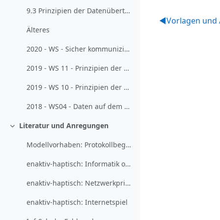
9.3 Prinzipien der Datenübertragung verstehen (2020-12-09)
◀︎
Vorlagen und 
Älteres
2020 - WS - Sicher kommunizieren (asymmetrische Verschlüsselung)
2019 - WS 11 - Prinzipien der Datenübertragung
2019 - WS 10 - Prinzipien der Datenübertragung
2018 - WS04 - Daten auf dem Weg durchs Internet begleiten
Literatur und Anregungen
Einklappen
Modellvorhaben: Protokollbegriff enaktiv-haptisch
enaktiv-haptisch: Informatik ohne Stecker - Netzwerke verstehen
enaktiv-haptisch: Netzwerkprinzipien visualisieren
enaktiv-haptisch: Internetspiel