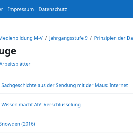
er
Impressum
Datenschutz
 Medienbildung M-V
Jahrgangsstufe 9
Prinzipien der D
uge
ttsübersicht
Arbeitsblätter
Li
: Sachgeschichte aus der Sendung mit der Maus: Internet
Link/URL
: Wissen macht Ah!: Verschlüsselung
Textseite
 Snowden (2016)