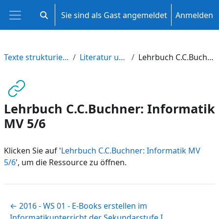
Zum Hauptinhalt
Sie sind als Gast angemeldet
Anmelden
Sucheingabe umschalten
Website-Übersicht
Texte strukturieren und gestalten
Literatur und Anregungen
Lehrbuch C.C.Buchner: Informatik MV 5/6
Lehrbuch C.C.Buchner: Informatik
MV 5/6
Klicken Sie auf '
Lehrbuch C.C.Buchner: Informatik MV
5/6
', um die Ressource zu öffnen.
← 2016 - WS 01 - E-Books erstellen im
Informatikunterricht der Sekundarstufe I