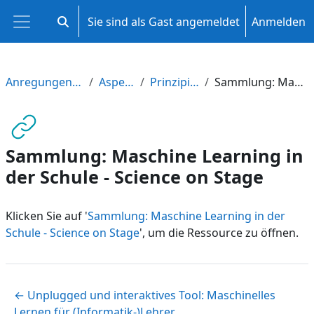
Zum Hauptinhalt
Sie sind als Gast angemeldet
Anmelden
Sucheingabe umschalten
Website-Übersicht
Anregungen für die integrativen Arbeitsbereiche
Aspekte der KI und des ML
Prinzipien des Maschinelles Lernen
Sammlung: Maschine Learning in der Schule - Science on Stage
Sammlung: Maschine Learning in
der Schule - Science on Stage
Klicken Sie auf '
Sammlung: Maschine Learning in der
Schule - Science on Stage
', um die Ressource zu öffnen.
← Unplugged und interaktives Tool: Maschinelles
Lernen für (Informatik-)Lehrer