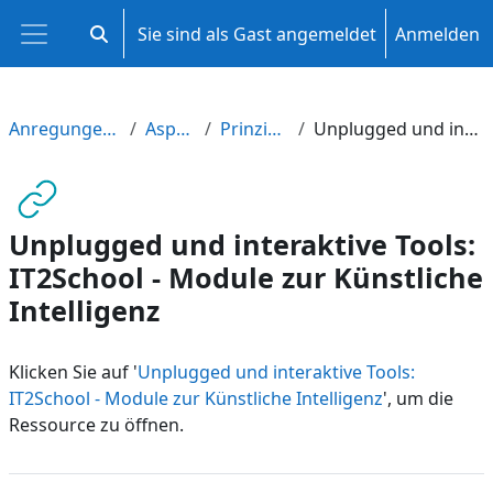
Zum Hauptinhalt
Sie sind als Gast angemeldet
Anmelden
Sucheingabe umschalten
Website-Übersicht
Anregungen für die integrativen Arbeitsbereiche
Aspekte der KI und des ML
Prinzipien des Maschinelles Lernen
Unplugged und interaktive Tools: IT2School - Module zur Künstliche Intelligenz
Unplugged und interaktive Tools:
IT2School - Module zur Künstliche
Intelligenz
Klicken Sie auf '
Unplugged und interaktive Tools:
IT2School - Module zur Künstliche Intelligenz
', um die
Ressource zu öffnen.