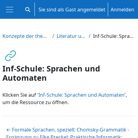
Zum Hauptinhalt
Sie sind als Gast angemeldet
Anmelden
Sucheingabe umschalten
Website-Übersicht
Konzepte der theoretischen Informatik
Literatur und Anregungen
Inf-Schule: Sprachen und Automaten
Inf-Schule: Sprachen und
Automaten
Klicken Sie auf '
Inf-Schule: Sprachen und Automaten
',
um die Ressource zu öffnen.
← Formale Sprachen, speziell: Chomsky-Grammatik -
Ergänzung zu Elke Preckel: Praktische Informatik: