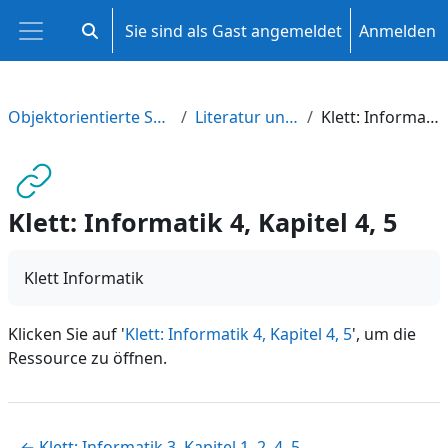
Zum Hauptinhalt
Sie sind als Gast angemeldet
Anmelden
Sucheingabe umschalten
Website-Übersicht
Objektorientierte Softwareentwicklung
Literatur und Anregungen
Klett: Informatik 4, Kapitel 4, 5
Klett: Informatik 4, Kapitel 4, 5
Klett Informatik
Klicken Sie auf '
Klett: Informatik 4, Kapitel 4, 5
', um die
Ressource zu öffnen.
← Klett: Informatik 3, Kapitel 1, 2, 4, 5