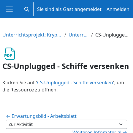
Zum Hauptinhalt
Sie sind als Gast angemeldet
Anmelden
Sucheingabe umschalten
Website-Übersicht
Unterrichtsprojekt: Kryptowährungen und Blockchain
Unterrichtseinheit 2
CS-Unplugged - Schiffe versenken
CS-Unplugged - Schiffe versenken
Klicken Sie auf '
CS-Unplugged - Schiffe versenken
', um
die Ressource zu öffnen.
← Erwartungsbild - Arbeitsblatt
Zur Aktivität
Weiteres Infomaterial →