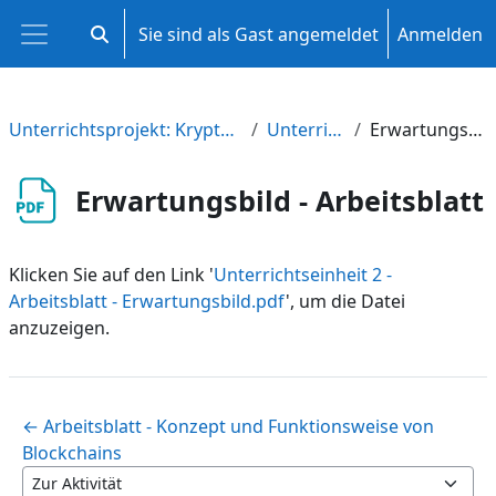
Zum Hauptinhalt
Sie sind als Gast angemeldet
Anmelden
Sucheingabe umschalten
Website-Übersicht
Unterrichtsprojekt: Kryptowährungen und Blockchain
Unterrichtseinheit 2
Erwartungsbild - Arbeitsblatt
Erwartungsbild - Arbeitsblatt
Klicken Sie auf den Link '
Unterrichtseinheit 2 -
Arbeitsblatt - Erwartungsbild.pdf
', um die Datei
anzuzeigen.
← Arbeitsblatt - Konzept und Funktionsweise von
Blockchains
Zur Aktivität