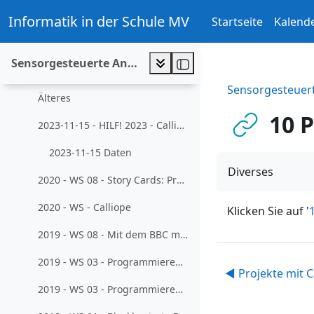
Zum Hauptinhalt
Projekte
Informatik in der Schule MV
Startseite
Kalend
Software
Sensorgesteuerte Anwendungen entwickeln
2021-09-18- RP 8.1: Sensorgesteuerte Anwendungen entwickeln
Sensorgesteuer
Älteres
10 P
2023-11-15 - HILF! 2023 - Calliope und Mind+ insbesondere für RegS/GS
2023-11-15 Daten
Diverses
2020 - WS 08 - Story Cards: Programmieren lernen und Kreativität fördern
2020 - WS - Calliope
Klicken Sie auf '
2019 - WS 08 - Mit dem BBC micro:bit Sensorwerte erfassen und verarbeiten
2019 - WS 03 - Programmieren von Calliope/microbit für Lehrkräfte ohne größere Vorerfahrungen - 1
◀︎ Projekte mit C
2019 - WS 03 - Programmieren von Calliope/microbit für Lehrkräfte ohne größere Vorerfahrungen - 2