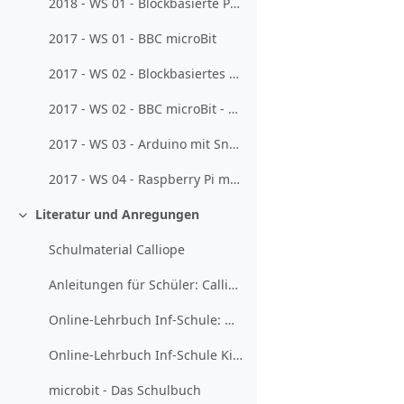
2018 - WS 01 - Blockbasierte Programmierung von Calliope/microbit
2017 - WS 01 - BBC microBit
2017 - WS 02 - Blockbasiertes Programmieren von Calliope mini und BBC micro:bit
2017 - WS 02 - BBC microBit - externe Komponenten
2017 - WS 03 - Arduino mit Snap
2017 - WS 04 - Raspberry Pi mit Scratch programmieren
Literatur und Anregungen
Einklappen
Schulmaterial Calliope
Anleitungen für Schüler: Calliope Mini in NEPO
Online-Lehrbuch Inf-Schule: Der Calliope mini als Informatiksystem
Online-Lehrbuch Inf-Schule Kids: Calliope mini
microbit - Das Schulbuch