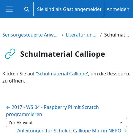
Zum Hauptinhalt
Sie sind als Gast angemeldet
Anmelden
Sucheingabe umschalten
Website-Übersicht
Sensorgesteuerte Anwendungen entwickeln
Literatur und Anregungen
Schulmaterial Calliope
Schulmaterial Calliope
Klicken Sie auf '
Schulmaterial Calliope
', um die Ressource
zu öffnen.
← 2017 - WS 04 - Raspberry Pi mit Scratch
programmieren
Zur Aktivität
Anleitungen für Schüler: Calliope Mini in NEPO →