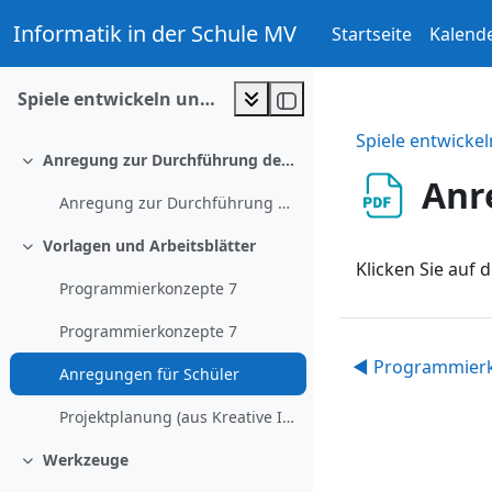
Zum Hauptinhalt
Informatik in der Schule MV
Startseite
Kalend
Spiele entwickeln und multimedial dokumentieren
Spiele entwicke
Anregung zur Durchführung der Unterrichtseinheit
Einklappen
Anr
Anregung zur Durchführung der Unterrichtseinheit
Vorlagen und Arbeitsblätter
Einklappen
Klicken Sie auf d
Programmierkonzepte 7
Programmierkonzepte 7
◀︎ Programmier
Anregungen für Schüler
Projektplanung (aus Kreative Informatik CC BY-SA 4)
Werkzeuge
Einklappen