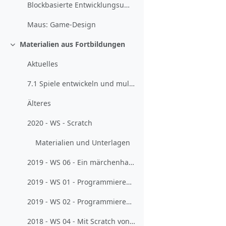
Blockbasierte Entwicklungsumgebungen:Web-Anwen...
Maus: Game-Design
Materialien aus Fortbildungen
Einklappen
Aktuelles
7.1 Spiele entwickeln und multimedial dokumentieren (2021-01-06)
Älteres
2020 - WS - Scratch
Materialien und Unterlagen
2019 - WS 06 - Ein märchenhafter Zugang zum Programmieren
2019 - WS 01 - Programmieren mit Scratch und Co. für Lehrkräfte ohne größere Vorerfahrungen
2019 - WS 02 - Programmieren mit Scratch und Co. für Lehrkräfte mit Vorerfahrungen
2018 - WS 04 - Mit Scratch von der Turtle zum Computerspiel