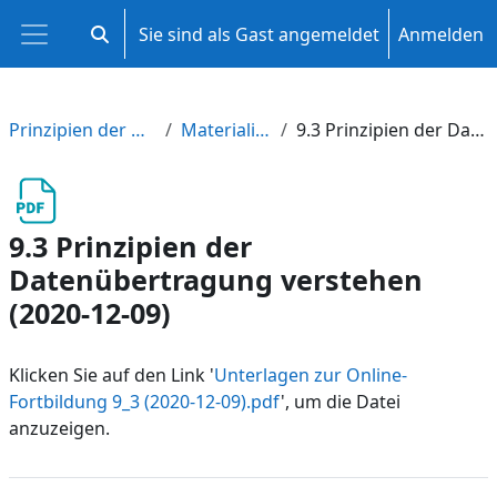
Zum Hauptinhalt
Sie sind als Gast angemeldet
Anmelden
Sucheingabe umschalten
Website-Übersicht
Prinzipien der Datenübertragung verstehen
Materialien aus Fortbildungen
9.3 Prinzipien der Datenübertragung verstehen (2020-12-09)
9.3 Prinzipien der
Datenübertragung verstehen
(2020-12-09)
Klicken Sie auf den Link '
Unterlagen zur Online-
Fortbildung 9_3 (2020-12-09).pdf
', um die Datei
anzuzeigen.