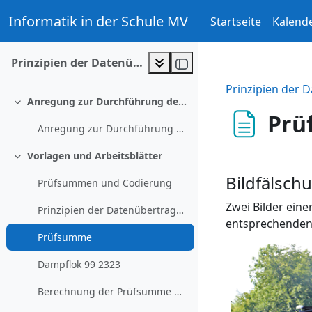
Zum Hauptinhalt
Informatik in der Schule MV
Startseite
Kalend
Prinzipien der Datenübertragung verstehen
Prinzipien der 
Anregung zur Durchführung der Unterrichtseinheit
Einklappen
Prü
Anregung zur Durchführung der Unterrichtseinheit
Vorlagen und Arbeitsblätter
Einklappen
Bildfälsc
Prüfsummen und Codierung
Zwei Bilder eine
Prinzipien der Datenübertragung
entsprechenden 
Prüfsumme
Dampflok 99 2323
Berechnung der Prüfsumme mit einer Kalkulationstabelle