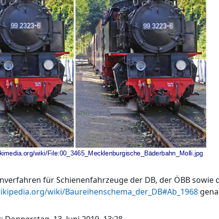
erfahren für Schienenfahrzeuge der DB, der ÖBB sowie de
wikipedia.org/wiki/Baureihenschema_der_DB#Ab_1968
genau