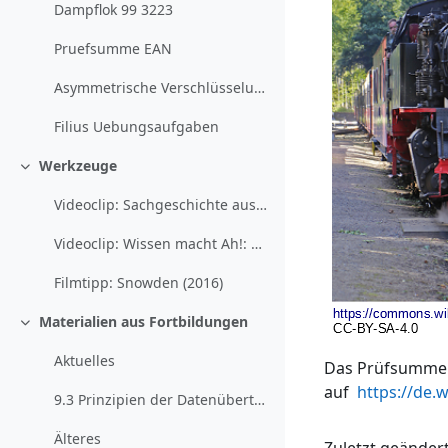
Dampflok 99 3223
Pruefsumme EAN
Asymmetrische Verschlüsselung
Filius Uebungsaufgaben
Werkzeuge
Einklappen
Videoclip: Sachgeschichte aus der Sendung mit der Maus: Internet
Videoclip: Wissen macht Ah!: Verschlüsselung
Filmtipp: Snowden (2016)
Materialien aus Fortbildungen
Einklappen
Aktuelles
Das Prüfsummenv
auf
https://de.
9.3 Prinzipien der Datenübertragung verstehen (2020-12-09)
Älteres