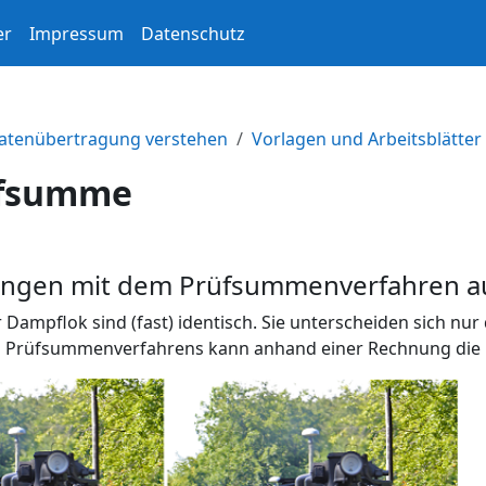
er
Impressum
Datenschutz
Datenübertragung verstehen
Vorlagen und Arbeitsblätter
fsumme
hungen mit dem Prüfsummenverfahren a
r Dampflok sind (fast) identisch. Sie unterscheiden sich n
Prüfsummenverfahrens kann anhand einer Rechnung die Fä