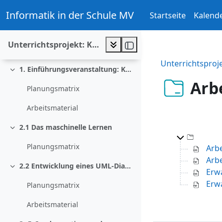
Zum Hauptinhalt
Evaluation - Teilnahmegrund & Erwartung
Informatik in der Schule MV
Startseite
Kalend
Ankündigungen
Unterrichtsprojekt: Künstliche Intelligenz
MNIST-Datensatz (Test&Training)
Unterrichtsproje
1. Einführungsveranstaltung: KI im Alltag
Einklappen
Arb
Planungsmatrix
Arbeitsmaterial
2.1 Das maschinelle Lernen
Einklappen
Top-L
Planungsmatrix
Arbe
Arbe
2.2 Entwicklung eines UML-Diagramms
Einklappen
Erw
Erw
Planungsmatrix
Arbeitsmaterial