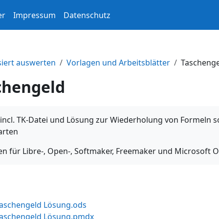
er
Impressum
Datenschutz
iert auswerten
Vorlagen und Arbeitsblätter
Taschenge
chengeld
incl. TK-Datei und Lösung zur Wiederholung von Formeln so
arten
en für Libre-, Open-, Softmaker, Freemaker und Microsoft Of
evel-Verzeichnis
Taschengeld Lösung.ods
Taschengeld Lösung.pmdx