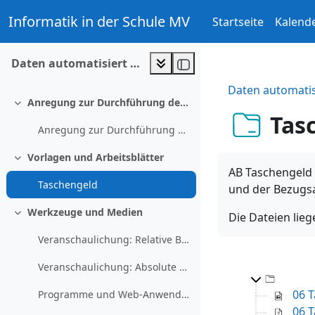
Zum Hauptinhalt
Informatik in der Schule MV
Startseite
Kalend
Daten automatisiert auswerten
Daten automatis
Anregung zur Durchführung der Unterrichtseinheit
Einklappen
Tas
Anregung zur Durchführung der Unterrichtseinheit
Vorlagen und Arbeitsblätter
Einklappen
AB Taschengeld 
Taschengeld
und der Bezugs
Werkzeuge und Medien
Die Dateien lieg
Einklappen
Veranschaulichung: Relative Bezüge
Veranschaulichung: Absolute Bezüge
Top-L
06 
Programme und Web-Anwendungen für die Tabellenkalk...
06 