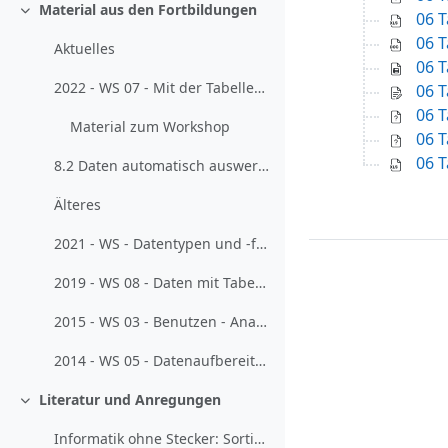
Material aus den Fortbildungen
06 
Einklappen
06 
Aktuelles
06 
2022 - WS 07 - Mit der Tabellenkalkulation das Interesse für informatische Konzepte wecken
06 
06 
Material zum Workshop
06 
06 T
8.2 Daten automatisch auswerten (2021-05-04)
Älteres
2021 - WS - Datentypen und -formate, Referenzen, Formeln
2019 - WS 08 - Daten mit Tabellenkalkulation erfassen, darstellen und auswerten
2015 - WS 03 - Benutzen - Analysieren - Gestalten am Beispiel von Tabellenkalkulationen
2014 - WS 05 - Datenaufbereitung in der Tabellenkalkulation
Literatur und Anregungen
Einklappen
Informatik ohne Stecker: Sortieralgorithmen verstehen