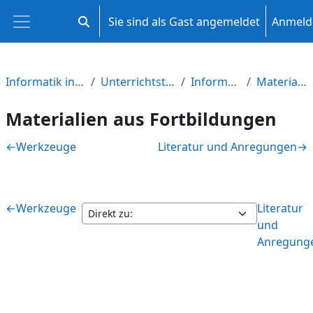
Zum Hauptinhalt
Sie sind als Gast angemeldet
Anmeld
Sucheingabe umschalten
Website-Übersicht
Informatik in der Qualifikationsphase M-V
Unterrichtsthemen und Aufgabenbereiche
Informatisches Problemlösen
Materialien aus Fortbildungen
Materialien aus Fortbildungen
Abschnittsübersicht
←
Werkzeuge
Literatur und Anregungen
→
←
Werkzeuge
Literatur
und
Anregung