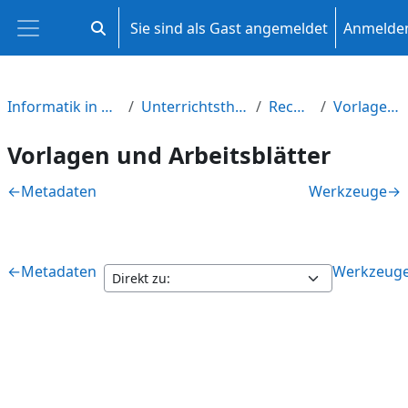
Zum Hauptinhalt
Sie sind als Gast angemeldet
Anmelde
Sucheingabe umschalten
Website-Übersicht
Informatik in der Qualifikationsphase M-V
Unterrichtsthemen und Aufgabenbereiche
Rechnerarchitektur
Vorlagen und Arbeitsblätter
Vorlagen und Arbeitsblätter
Abschnittsübersicht
←
Metadaten
Werkzeuge
→
←
Metadaten
Werkzeug