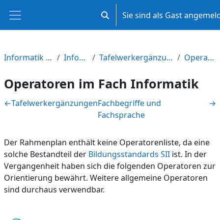
Zum Hauptinhalt
Sie sind als Gast angemel
Sucheingabe umschalten
Website-Übersicht
Informatik in der Qualifikationsphase M-V
Informationen zum Fach
Tafelwerkergänzungen, Operatoren, Fachbegriffe und Fachsprache
Operatoren im Fach Informatik
Operatoren im Fach Informatik
Abschnittsübersicht
←
Tafelwerkergänzungen
Fachbegriffe und
→
Fachsprache
Der Rahmenplan enthält keine Operatorenliste, da eine
solche Bestandteil der
Bildungsstandards SII
ist. In der
Vergangenheit haben sich die folgenden Operatoren zur
Orientierung bewährt. Weitere allgemeine Operatoren
sind durchaus verwendbar.