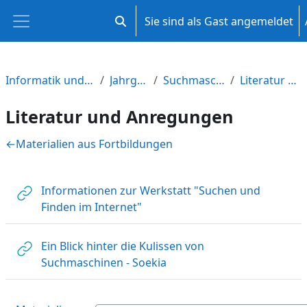
Zum Hauptinhalt
Sie sind als Gast angemeldet
Sucheingabe umschalten
Website-Übersicht
Informatik und Medienbildung M-V
Jahrgangsstufe 8
Suchmaschinen verstehen
Literatur und Anregungen
Literatur und Anregungen
Abschnittsübersicht
←
Materialien aus Fortbildungen
Informationen zur Werkstatt "Suchen und
Link/URL
Finden im Internet"
Ein Blick hinter die Kulissen von
Link/URL
Suchmaschinen - Soekia