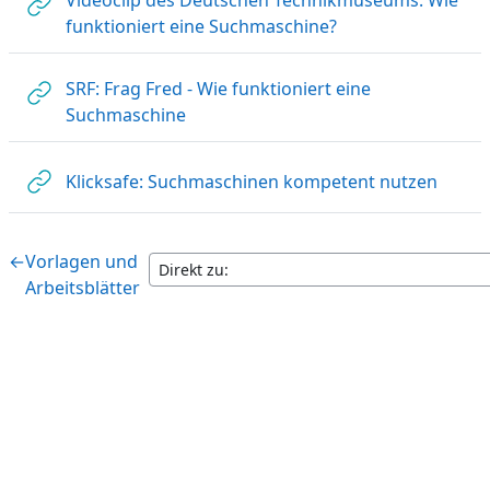
Link/URL
funktioniert eine Suchmaschine?
SRF: Frag Fred - Wie funktioniert eine
Link/URL
Suchmaschine
Link/
Klicksafe: Suchmaschinen kompetent nutzen
←
Vorlagen und
Arbeitsblätter