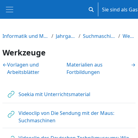
Zum Hauptinhalt
Sie sind als Ga
Sucheingabe umscha
Website-Übersicht
Informatik und Medienbildung M-V
Jahrgangsstufe 8
Suchmaschinen verstehen
Werkzeuge
Werkzeuge
Abschnittsübersicht
←
Vorlagen und
Materialien aus
→
Arbeitsblätter
Fortbildungen
Link/URL
Soekia mit Unterrichtsmaterial
Videoclip von Die Sendung mit der Maus:
Link/URL
Suchmaschinen
Videoclip des Deutschen Technikmuseums: Wie