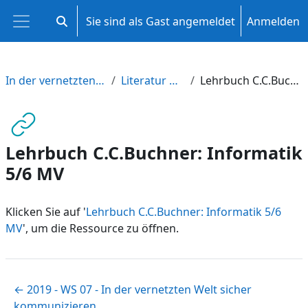
Zum Hauptinhalt
Sie sind als Gast angemeldet
Anmelden
Sucheingabe umschalten
Website-Übersicht
In der vernetzten Welt kommunizieren
Literatur und Anregungen
Lehrbuch C.C.Buchner: Informatik 5/6 MV
Lehrbuch C.C.Buchner: Informatik
5/6 MV
Klicken Sie auf '
Lehrbuch C.C.Buchner: Informatik 5/6
MV
', um die Ressource zu öffnen.
← 2019 - WS 07 - In der vernetzten Welt sicher
kommunizieren