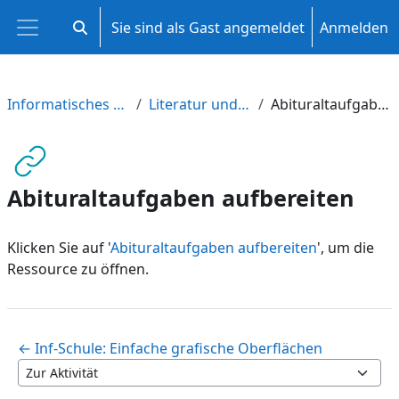
Zum Hauptinhalt
Sie sind als Gast angemeldet
Anmelden
Sucheingabe umschalten
Website-Übersicht
Informatisches Problemlösen
Literatur und Anregungen
Abituraltaufgaben aufbereiten
Abituraltaufgaben aufbereiten
Klicken Sie auf '
Abituraltaufgaben aufbereiten
', um die
Ressource zu öffnen.
← Inf-Schule: Einfache grafische Oberflächen
Zur Aktivität