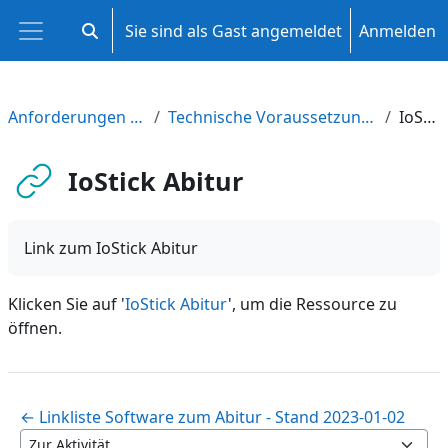
Zum Hauptinhalt
Sie sind als Gast angemeldet
Anmelden
Sucheingabe umschalten
Website-Übersicht
Anforderungen an die IT-Infrastruktur
Technische Voraussetzungen und Anforderungen des Fachs
IoStick Abitur
IoStick Abitur
Link zum IoStick Abitur
Klicken Sie auf '
IoStick Abitur
', um die Ressource zu
öffnen.
← Linkliste Software zum Abitur - Stand 2023-01-02