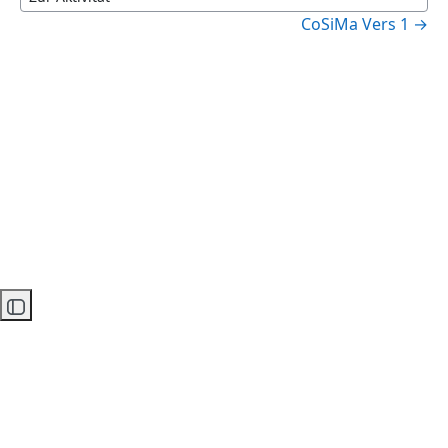
Zur Aktivität
CoSiMa Vers 1 →
Kursindex öffnen