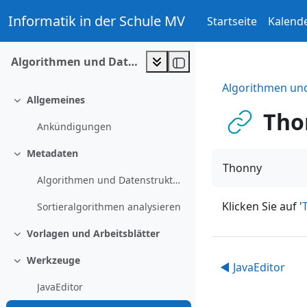
Zum Hauptinhalt
Informatik in der Schule MV
Startseite
Kalend
Algorithmen und Daten
Algorithmen un
Allgemeines
Einklappen
Tho
Ankündigungen
Metadaten
Einklappen
Thonny
Algorithmen und Datenstruktur Liste
Klicken Sie auf '
Sortieralgorithmen analysieren
Vorlagen und Arbeitsblätter
Einklappen
Werkzeuge
◀︎ JavaEditor
Einklappen
JavaEditor