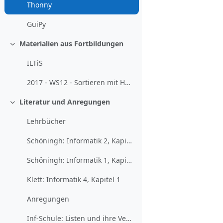
Thonny
GuiPy
Materialien aus Fortbildungen
Einklappen
ILTiS
2017 - WS12 - Sortieren mit Herz, Hand und Hirn (Kennwort: 3.ILTiS_2017imIEF)
Literatur und Anregungen
Einklappen
Lehrbücher
Schöningh: Informatik 2, Kapitel 2 und 3
Schöningh: Informatik 1, Kapitel 6
Klett: Informatik 4, Kapitel 1
Anregungen
Inf-Schule: Listen und ihre Verarbeitung in Python