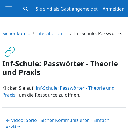
Zum Hauptinhalt
Sie sind als Gast angemeldet
Anmelden
Sucheingabe umschalten
Website-Übersicht
Sicher kommunizieren
Literatur und Anregungen
Inf-Schule: Passwörter - Theorie und Praxis
Inf-Schule: Passwörter - Theorie
und Praxis
Klicken Sie auf '
Inf-Schule: Passwörter - Theorie und
Praxis
', um die Ressource zu öffnen.
← Video: Serlo - Sicher Kommunizieren - Einfach
erklärt!