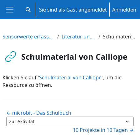
Zum Hauptinhalt
Sie sind als Gast angemeldet
Anmelden
Sucheingabe umschalten
Website-Übersicht
Sensorwerte erfassen und auswerten
Literatur und Anregungen
Schulmaterial von Calliope
Schulmaterial von Calliope
Klicken Sie auf '
Schulmaterial von Calliope
', um die
Ressource zu öffnen.
← microbit - Das Schulbuch
Zur Aktivität
10 Projekte in 10 Tagen →