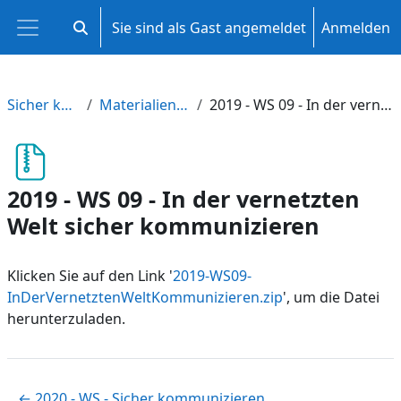
Zum Hauptinhalt
Sie sind als Gast angemeldet
Anmelden
Sucheingabe umschalten
Website-Übersicht
Sicher kommunizieren
Materialien aus Fortbildungen
2019 - WS 09 - In der vernetzten Welt sicher kommunizieren
2019 - WS 09 - In der vernetzten
Welt sicher kommunizieren
Klicken Sie auf den Link '
2019-WS09-
InDerVernetztenWeltKommunizieren.zip
', um die Datei
herunterzuladen.
← 2020 - WS - Sicher kommunizieren