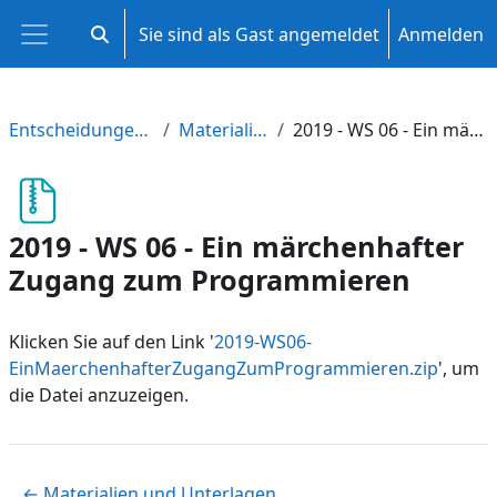
Zum Hauptinhalt
Sie sind als Gast angemeldet
Anmelden
Sucheingabe umschalten
Website-Übersicht
Entscheidungen treffen und Spiele gestalten
Materialien aus Fortbildungen
2019 - WS 06 - Ein märchenhafter Zugang zum Programmieren
2019 - WS 06 - Ein märchenhafter
Zugang zum Programmieren
Klicken Sie auf den Link '
2019-WS06-
EinMaerchenhafterZugangZumProgrammieren.zip
', um
die Datei anzuzeigen.
← Materialien und Unterlagen