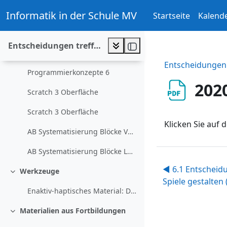
Zum Hauptinhalt
Vorlagen und Arbeitsblätter
Informatik in der Schule MV
Startseite
Kalend
Einklappen
Beispiele
Entscheidungen treffen und Spiele gestalten
Programmierkonzepte 6
Entscheidungen 
Programmierkonzepte 6
2020
Scratch 3 Oberfläche
Scratch 3 Oberfläche
Klicken Sie auf d
AB Systematisierung Blöcke Vorgabe
AB Systematisierung Blöcke Lösung
◀︎ 6.1 Entscheid
Werkzeuge
Einklappen
Spiele gestalten 
Enaktiv-haptisches Material: Das Spiel mit dem ...
Materialien aus Fortbildungen
Einklappen